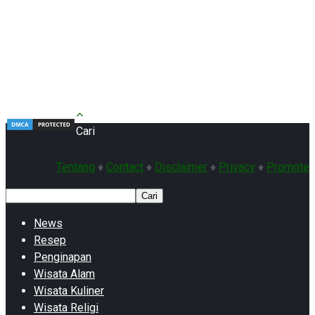
Cari
Tentang
♦
Contact
♦
Disclaimer
♦
Privacy
♦
Promote
Cari
News
Resep
Penginapan
Wisata Alam
Wisata Kuliner
Wisata Religi