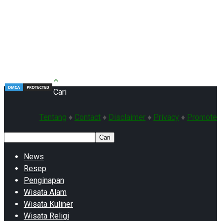
Cari
Tentang
♦
Contact
♦
Disclaimer
♦
Privacy
♦
Promote
Cari
News
Resep
Penginapan
Wisata Alam
Wisata Kuliner
Wisata Religi