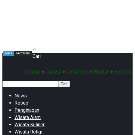
Cari
Tentang
♦
Contact
♦
Disclaimer
♦
Privacy
♦
Promote
Cari
News
Resep
Penginapan
Wisata Alam
Wisata Kuliner
Wisata Religi