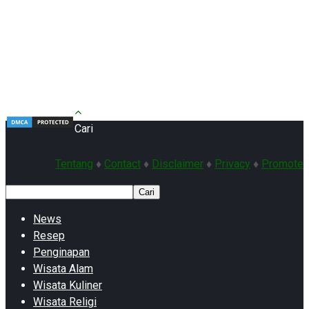
Cari
Tentang
♦
Contact
♦
Disclaimer
♦
Privacy
♦
Promote
Cari
News
Resep
Penginapan
Wisata Alam
Wisata Kuliner
Wisata Religi