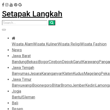
Setapak Langkah
Wisata Alam
Wisata Kuliner
Wisata Religi
Wisata Fashion
News
Jawa Barat
Bandung
Bekasi
Bogor
Cirebon
Depok
Garut
Karawang
Panga
Jawa Tengah
Banyumas
Jepara
Karanganyar
Klaten
Kudus
Magelang
Peka
Jawa Timur
Banyuwangi
Bojonegoro
Blitar
Bromo
Jember
Kediri
Lamong
Jogja
Bantul
Sleman
Bali
Resep