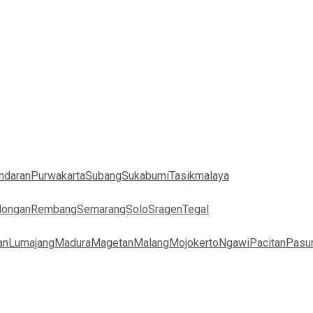
ndaran
Purwakarta
Subang
Sukabumi
Tasikmalaya
longan
Rembang
Semarang
Solo
Sragen
Tegal
an
Lumajang
Madura
Magetan
Malang
Mojokerto
Ngawi
Pacitan
Pasu