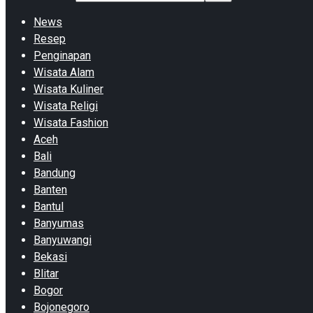
News
Resep
Penginapan
Wisata Alam
Wisata Kuliner
Wisata Religi
Wisata Fashion
Aceh
Bali
Bandung
Banten
Bantul
Banyumas
Banyuwangi
Bekasi
Blitar
Bogor
Bojonegoro