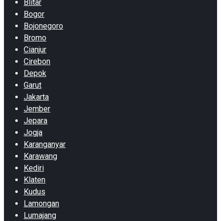
Blitar
Bogor
Bojonegoro
Bromo
Cianjur
Cirebon
Depok
Garut
Jakarta
Jember
Jepara
Jogja
Karanganyar
Karawang
Kediri
Klaten
Kudus
Lamongan
Lumajang