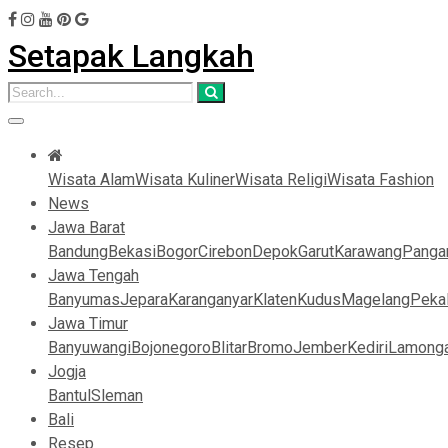
Setapak Langkah
Wisata Alam
Wisata Kuliner
Wisata Religi
Wisata Fashion
News
Jawa Barat
Bandung
Bekasi
Bogor
Cirebon
Depok
Garut
Karawang
Panga
Jawa Tengah
Banyumas
Jepara
Karanganyar
Klaten
Kudus
Magelang
Peka
Jawa Timur
Banyuwangi
Bojonegoro
Blitar
Bromo
Jember
Kediri
Lamong
Jogja
Bantul
Sleman
Bali
Resep