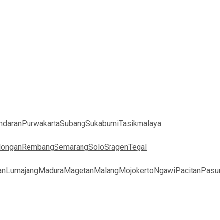
ndaran
Purwakarta
Subang
Sukabumi
Tasikmalaya
longan
Rembang
Semarang
Solo
Sragen
Tegal
an
Lumajang
Madura
Magetan
Malang
Mojokerto
Ngawi
Pacitan
Pasu