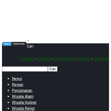
Cari
Tentang
♦
Contact
♦
Disclaimer
♦
Privacy
♦
Promote
Cari
News
Resep
Penginapan
Wisata Alam
Wisata Kuliner
Wisata Religi