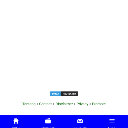
Tentang
♦
Contact
♦
Disclaimer
♦
Privacy
♦
Promote