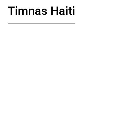
Timnas Haiti