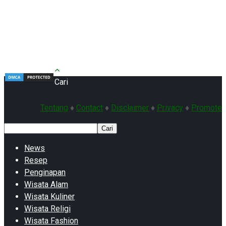
Cari
Tentang
♦
Contact
♦
Disclaimer
♦
Privacy
♦
Promote
Cari
News
Resep
Penginapan
Wisata Alam
Wisata Kuliner
Wisata Religi
Wisata Fashion