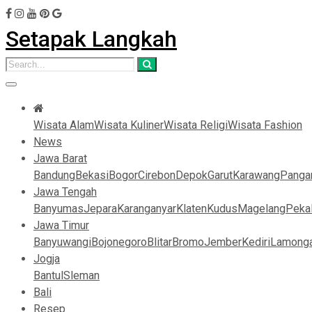
Setapak Langkah
Wisata Alam
Wisata Kuliner
Wisata Religi
Wisata Fashion
News
Jawa Barat
Bandung
Bekasi
Bogor
Cirebon
Depok
Garut
Karawang
Panga
Jawa Tengah
Banyumas
Jepara
Karanganyar
Klaten
Kudus
Magelang
Peka
Jawa Timur
Banyuwangi
Bojonegoro
Blitar
Bromo
Jember
Kediri
Lamong
Jogja
Bantul
Sleman
Bali
Resep