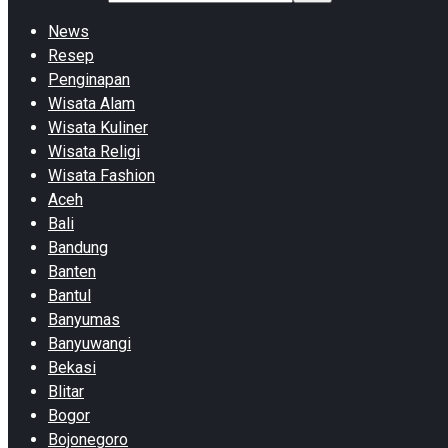
News
Resep
Penginapan
Wisata Alam
Wisata Kuliner
Wisata Religi
Wisata Fashion
Aceh
Bali
Bandung
Banten
Bantul
Banyumas
Banyuwangi
Bekasi
Blitar
Bogor
Bojonegoro