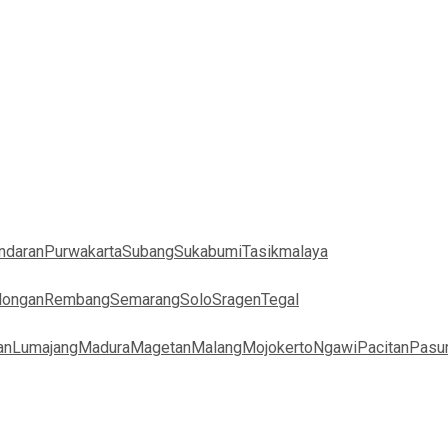
ndaran
Purwakarta
Subang
Sukabumi
Tasikmalaya
longan
Rembang
Semarang
Solo
Sragen
Tegal
an
Lumajang
Madura
Magetan
Malang
Mojokerto
Ngawi
Pacitan
Pasu