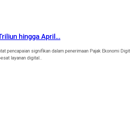
iliun hingga April…
t pencapaian signifikan dalam penerimaan Pajak Ekonomi Digita
at layanan digital...