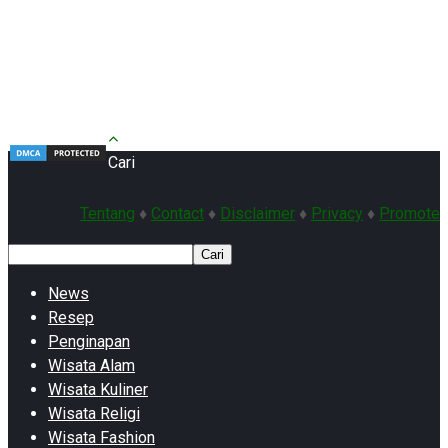
Cari
Tentang
♦
Contact
♦
Disclaimer
♦
Privacy
♦
Promote
Cari
News
Resep
Penginapan
Wisata Alam
Wisata Kuliner
Wisata Religi
Wisata Fashion