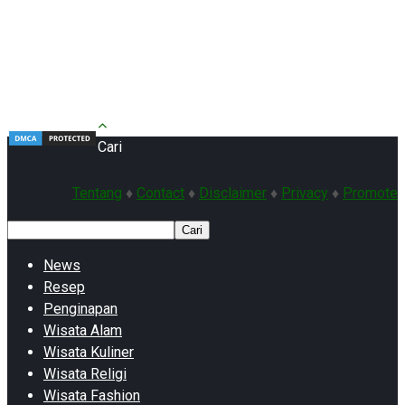
Cari
Tentang
♦
Contact
♦
Disclaimer
♦
Privacy
♦
Promote
Cari
News
Resep
Penginapan
Wisata Alam
Wisata Kuliner
Wisata Religi
Wisata Fashion