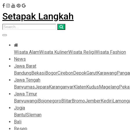
Setapak Langkah
Wisata Alam
Wisata Kuliner
Wisata Religi
Wisata Fashion
News
Jawa Barat
Bandung
Bekasi
Bogor
Cirebon
Depok
Garut
Karawang
Panga
Jawa Tengah
Banyumas
Jepara
Karanganyar
Klaten
Kudus
Magelang
Peka
Jawa Timur
Banyuwangi
Bojonegoro
Blitar
Bromo
Jember
Kediri
Lamong
Jogja
Bantul
Sleman
Bali
Resep