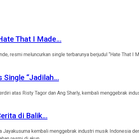
“Hate That I Made…
de, resmi meluncurkan single terbarunya berjudul “Hate That I M
s Single “Jadilah…
rdiri atas Risty Tagor dan Ang Sharly, kembali menggebrak indus
erita di Balik…
a Jayakusuma kembali menggebrak industri musik Indonesia den
an resmi di akun...