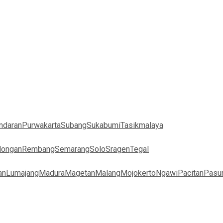
ndaran
Purwakarta
Subang
Sukabumi
Tasikmalaya
longan
Rembang
Semarang
Solo
Sragen
Tegal
an
Lumajang
Madura
Magetan
Malang
Mojokerto
Ngawi
Pacitan
Pasu