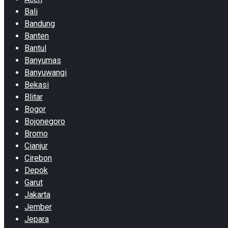
Bali
Bandung
Banten
Bantul
Banyumas
Banyuwangi
Bekasi
Blitar
Bogor
Bojonegoro
Bromo
Cianjur
Cirebon
Depok
Garut
Jakarta
Jember
Jepara