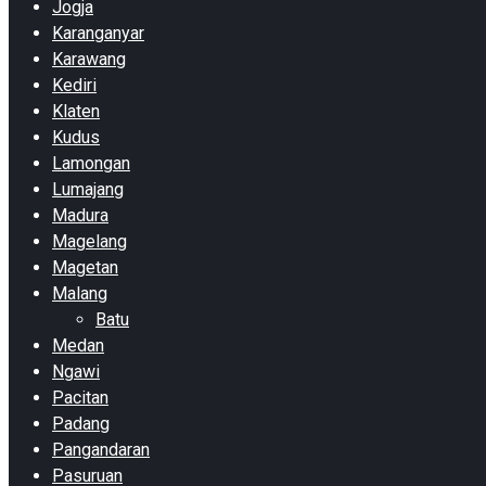
Jogja
Karanganyar
Karawang
Kediri
Klaten
Kudus
Lamongan
Lumajang
Madura
Magelang
Magetan
Malang
Batu
Medan
Ngawi
Pacitan
Padang
Pangandaran
Pasuruan