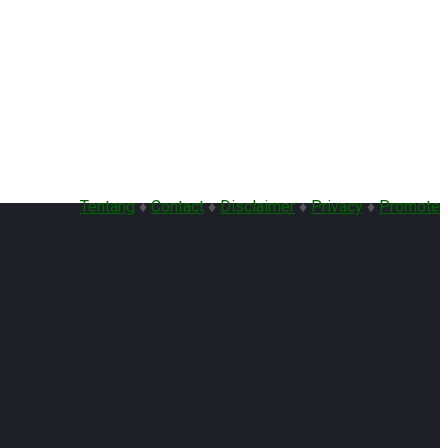
Tentang
♦
Contact
♦
Disclaimer
♦
Privacy
♦
Promote