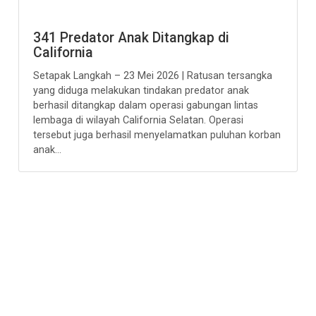
341 Predator Anak Ditangkap di
California
Setapak Langkah – 23 Mei 2026 | Ratusan tersangka
yang diduga melakukan tindakan predator anak
berhasil ditangkap dalam operasi gabungan lintas
lembaga di wilayah California Selatan. Operasi
tersebut juga berhasil menyelamatkan puluhan korban
anak...