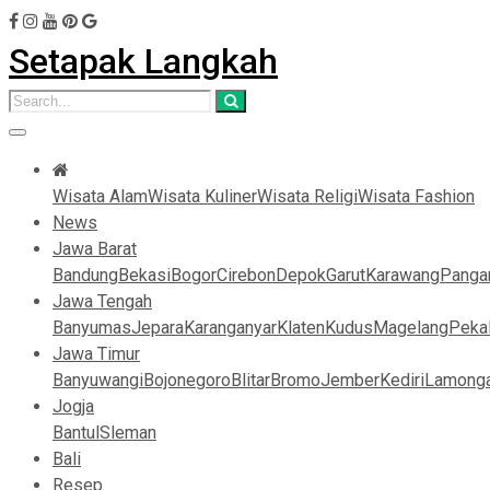
Setapak Langkah
Wisata Alam
Wisata Kuliner
Wisata Religi
Wisata Fashion
News
Jawa Barat
Bandung
Bekasi
Bogor
Cirebon
Depok
Garut
Karawang
Panga
Jawa Tengah
Banyumas
Jepara
Karanganyar
Klaten
Kudus
Magelang
Peka
Jawa Timur
Banyuwangi
Bojonegoro
Blitar
Bromo
Jember
Kediri
Lamong
Jogja
Bantul
Sleman
Bali
Resep