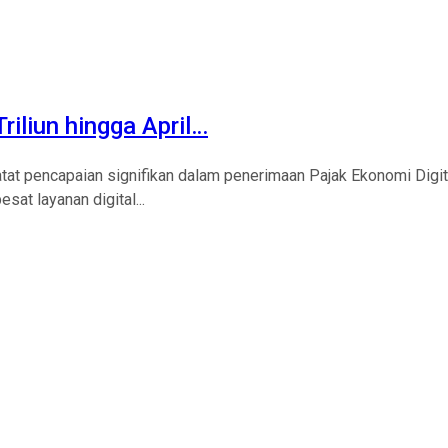
iliun hingga April…
t pencapaian signifikan dalam penerimaan Pajak Ekonomi Digita
at layanan digital...