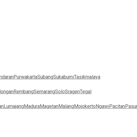
ndaran
Purwakarta
Subang
Sukabumi
Tasikmalaya
longan
Rembang
Semarang
Solo
Sragen
Tegal
an
Lumajang
Madura
Magetan
Malang
Mojokerto
Ngawi
Pacitan
Pasu