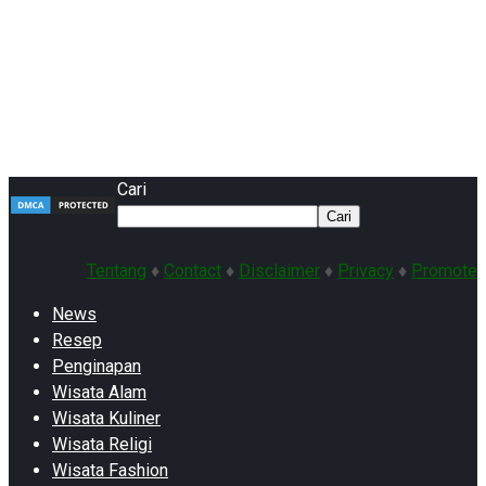
Cari
Cari
Tentang
♦
Contact
♦
Disclaimer
♦
Privacy
♦
Promote
News
Resep
Penginapan
Wisata Alam
Wisata Kuliner
Wisata Religi
Wisata Fashion