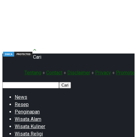
Cari
Tentang
♦
Contact
♦
Disclaimer
♦
Privacy
♦
Promote
Cari
News
Resep
Penginapan
Wisata Alam
Wisata Kuliner
Wisata Religi