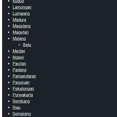
Kudus
Lamongan
Lumajang
Madura
Magelang
Magetan
Malang
Batu
Medan
Ngawi
Pacitan
Padang
Pangandaran
Pasuruan
Pekalongan
Purwakarta
Rembang
Riau
Semarang