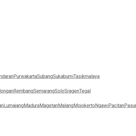
ndaran
Purwakarta
Subang
Sukabumi
Tasikmalaya
longan
Rembang
Semarang
Solo
Sragen
Tegal
an
Lumajang
Madura
Magetan
Malang
Mojokerto
Ngawi
Pacitan
Pasu