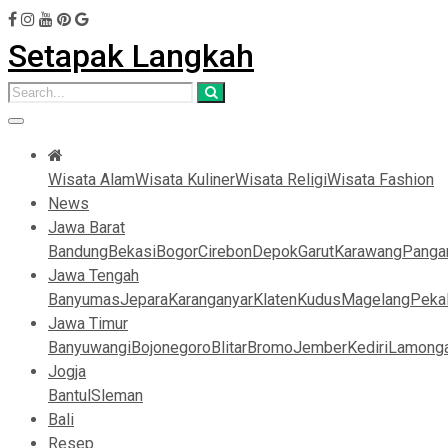
Setapak Langkah
Wisata Alam
Wisata Kuliner
Wisata Religi
Wisata Fashion
News
Jawa Barat
Bandung
Bekasi
Bogor
Cirebon
Depok
Garut
Karawang
Panga
Jawa Tengah
Banyumas
Jepara
Karanganyar
Klaten
Kudus
Magelang
Peka
Jawa Timur
Banyuwangi
Bojonegoro
Blitar
Bromo
Jember
Kediri
Lamong
Jogja
Bantul
Sleman
Bali
Resep