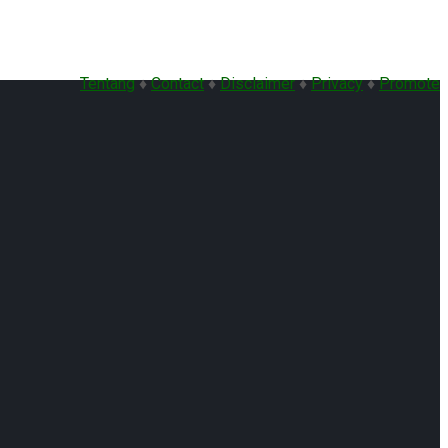
Tentang
♦
Contact
♦
Disclaimer
♦
Privacy
♦
Promote