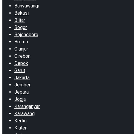
Banyuwangi
Bekasi
Blitar
Bogor
Bojonegoro
Bromo
Cianjur
Cirebon
Depok
Garut
Jakarta
Jember
Jepara
Jogja
Karanganyar
Karawang
Kediri
Klaten