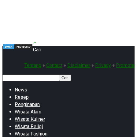
Cari
Tentang
♦
Contact
♦
Disclaimer
♦
Privacy
♦
Promote
Cari
News
Resep
Penginapan
Wisata Alam
Wisata Kuliner
Wisata Religi
Wisata Fashion