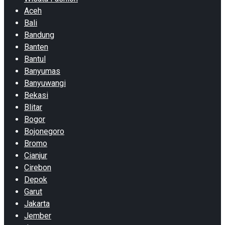
Aceh
Bali
Bandung
Banten
Bantul
Banyumas
Banyuwangi
Bekasi
Blitar
Bogor
Bojonegoro
Bromo
Cianjur
Cirebon
Depok
Garut
Jakarta
Jember