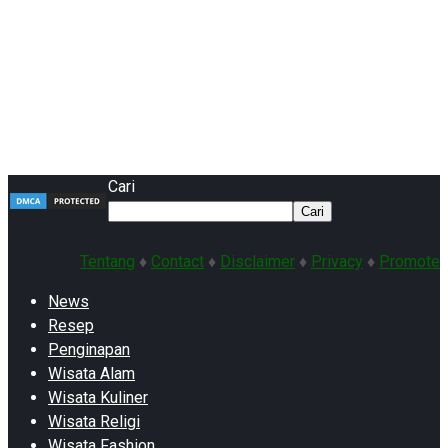
Cari
Cari
Tentang
♦
Contact
♦
Disclaimer
♦
Privacy
♦
Promote
News
Resep
Penginapan
Wisata Alam
Wisata Kuliner
Wisata Religi
Wisata Fashion