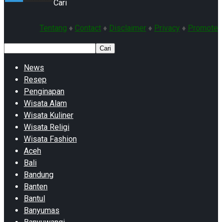
Cari
Tentang
♦
Contact
♦
Disclaimer
♦
Privacy
♦
Promote
Cari
News
Resep
Penginapan
Wisata Alam
Wisata Kuliner
Wisata Religi
Wisata Fashion
Aceh
Bali
Bandung
Banten
Bantul
Banyumas