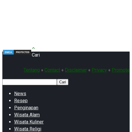
Cari
Tentang
♦
Contact
♦
Disclaimer
♦
Privacy
♦
Promote
Cari
News
Resep
Penginapan
Wisata Alam
Wisata Kuliner
Wisata Religi