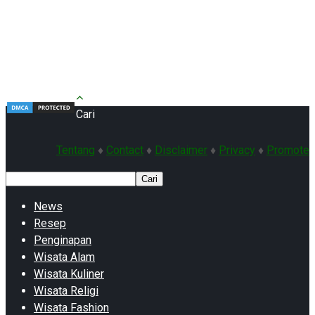
Cari
Tentang
♦
Contact
♦
Disclaimer
♦
Privacy
♦
Promote
Cari
News
Resep
Penginapan
Wisata Alam
Wisata Kuliner
Wisata Religi
Wisata Fashion