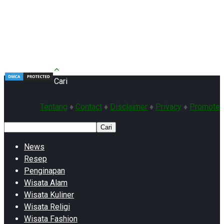
Cari
Tentang
♦
Contact
♦
Disclaimer
♦
Privacy
♦
Promote
Cari
News
Resep
Penginapan
Wisata Alam
Wisata Kuliner
Wisata Religi
Wisata Fashion