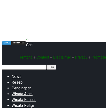
Cari
Tentang
♦
Contact
♦
Disclaimer
♦
Privacy
♦
Promote
Cari
News
Resep
Penginapan
Wisata Alam
Wisata Kuliner
Wisata Religi