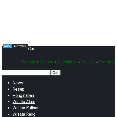
Cari
Tentang
♦
Contact
♦
Disclaimer
♦
Privacy
♦
Promote
Cari
News
Resep
Penginapan
Wisata Alam
Wisata Kuliner
Wisata Religi